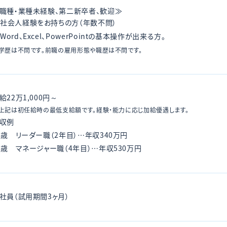
職種・業種未経験、第二新卒者、歓迎≫
社会人経験をお持ちの方（年数不問）
Word、Excel、PowerPointの基本操作が出来る方。
学歴は不問です。前職の雇用形態や職歴は不問です。
給22万1,000円～
上記は初任給時の最低支給額です。経験・能力に応じ加給優遇します。
収例
4歳 リーダー職（2年目）…年収340万円
6歳 マネージャー職（4年目）…年収530万円
社員（試用期間3ヶ月）