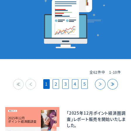
全62件中
1-10件
back
back
next
last
1
2
3
4
5
「2025年12月ポイント経済圏調
査」レポート販売を開始いたしま
した。