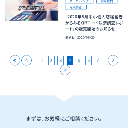
マーケティング
利用動向
定点調査
「2020年8月中小個人店経営者
からみるQRコード決済調査レポ
ート」の販売開始のお知らせ
更新日：2020/08/20
back
back
next
1
2
3
4
5
6
7
last
まずは、お気軽にご相談ください。