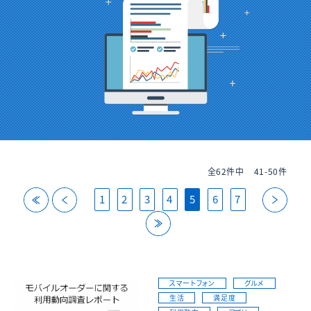
全62件中
41-50件
back
back
next
1
2
3
4
5
6
7
last
スマートフォン
グルメ
生活
満足度